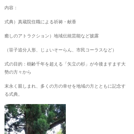
内容：
式典）真蔵院住職による祈祷・献香
癒しのアトラクション）地域伝統芸能など披露
（笹子追分人形、じょいそーらん、市民コーラスなど）
式の目的：樹齢千年を超える「矢立の杉」が今後ますます大
勢の方々から
末永く親しまれ、多くの方の幸せを地域の方とともに記念す
る式典。