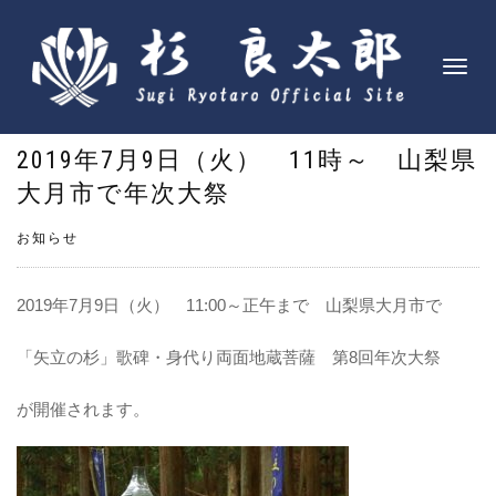
ナ
ビ
ゲ
2019年7月9日（火） 11時～ 山梨県
ー
シ
大月市で年次大祭
ョ
ン
お知らせ
を
切
2019年7月9日（火） 11:00～正午まで 山梨県大月市で
り
替
「矢立の杉」歌碑・身代り両面地蔵菩薩 第8回年次大祭
え
が開催されます。