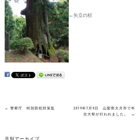
←矢立の杉
投
←
警察庁 特別防犯対策監
2019年7月9日 山梨県大月市で年
次大祭が行われました。
→
稿
ナ
月別アーカイブ