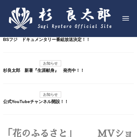
お知らせ
ナ
ビ
お知らせ
ゲ
BSフジ ドキュメンタリー番組放送決定！！
ー
シ
ョ
お知らせ
ン
杉良太郎 新著『生涯献身』 発売中！！
を
切
り
お知らせ
替
公式YouTubeチャンネル開設！！
え
「花のふるさと」 MVショ