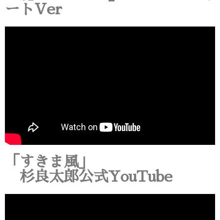
ートVer
「すきま風」
杉良太郎公式YouTube
動
画