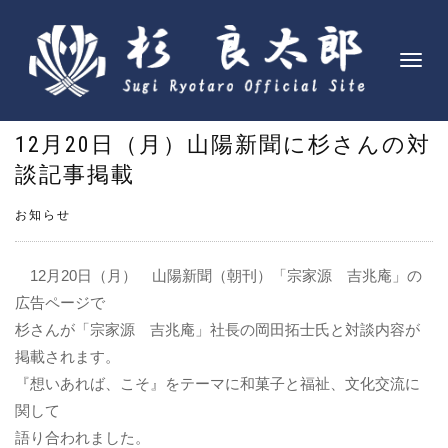
ナ
ビ
ゲ
12月20日（月）山陽新聞に杉さんの対
ー
シ
談記事掲載
ョ
ン
お知らせ
を
切
12月20日（月） 山陽新聞（朝刊）「宗家源 吉兆庵」の
り
広告ページで
替
杉さんが「宗家源 吉兆庵」社長の岡田拓士氏と対談内容が
え
掲載されます。
『想いあれば、こそ』をテーマに和菓子と福祉、文化交流に
関して
語り合われました。