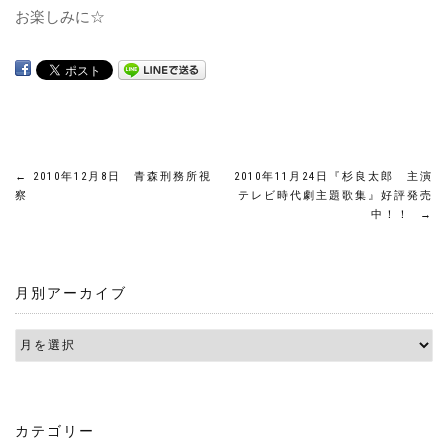
お楽しみに☆
投
←
2010年12月8日 青森刑務所視
2010年11月24日『杉良太郎 主演
察
テレビ時代劇主題歌集』好評発売
中！！
→
稿
ナ
月別アーカイブ
ビ
ゲ
ー
シ
カテゴリー