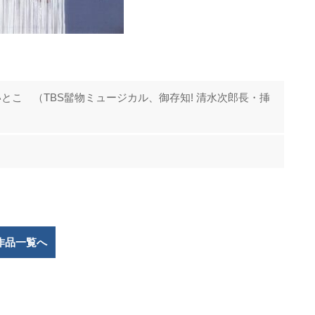
とこ （TBS髷物ミュージカル、御存知! 清水次郎長・挿
作品一覧へ