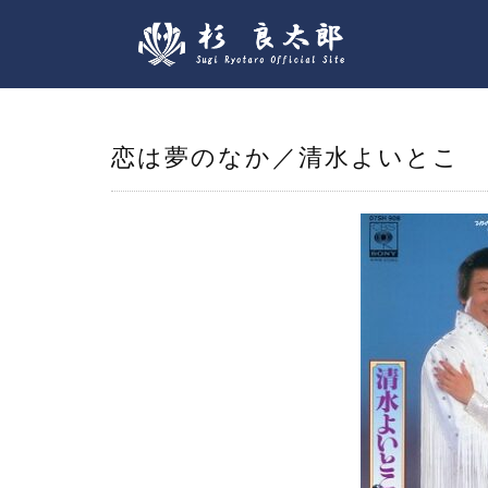
恋は夢のなか／清水よいとこ