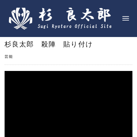
ナ
ビ
ゲ
杉良太郎 殺陣 貼り付け
ー
シ
芸能
ョ
ン
を
切
り
替
え