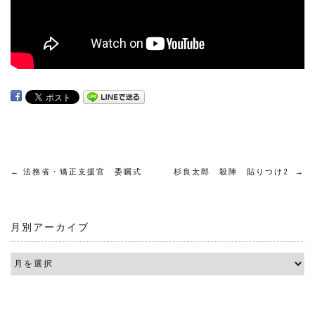
投
←
法務省・矯正支援官 委嘱式
杉良太郎 殺陣 貼りつけ2
→
稿
月別アーカイブ
ナ
ビ
ゲ