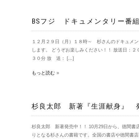
BSフジ ドキュメンタリー番
１２月２９日（月）１８時～ 杉さんのドキュメン
します。 どうぞお楽しみください！！ 放送日：２
３０分 放 送： […]
もっと読む
杉良太郎 新著『生涯献身』 
杉良太郎 新著発売中！！ 10月29日から、徳間書
りとなる杉さんの書籍です。全国の書店や徳間書店公