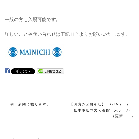
一般の方も入場可能です。
詳しいことや問い合わせは下記ＨＰよりお願いいたします。
投
←
朝日新聞に載ります。
【講演のお知らせ】 9/25（日）
栃木市栃木文化会館・大ホール
（更新）
→
稿
ナ