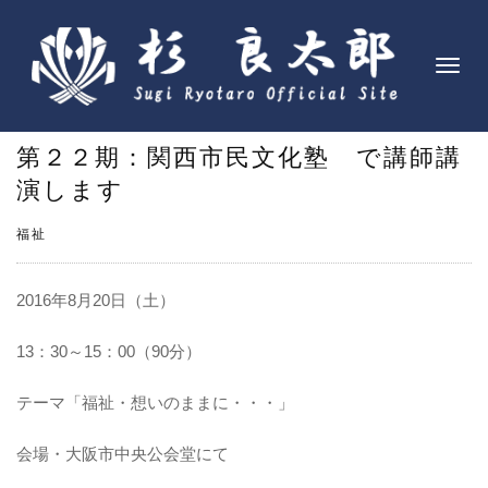
ナ
ビ
ゲ
第２２期：関西市民文化塾 で講師講
ー
シ
演します
ョ
ン
福祉
を
切
2016年8月20日（土）
り
替
13：30～15：00（90分）
え
テーマ「福祉・想いのままに・・・」
会場・大阪市中央公会堂にて