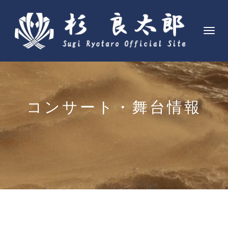
ナ
ビ
ゲ
ー
シ
ョ
コンサート・舞台情報
ン
を
切
り
替
え