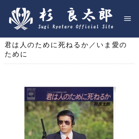
ナ
ビ
ゲ
君は人のために死ねるか／いま愛の
ー
シ
ために
ョ
ン
を
切
り
替
え