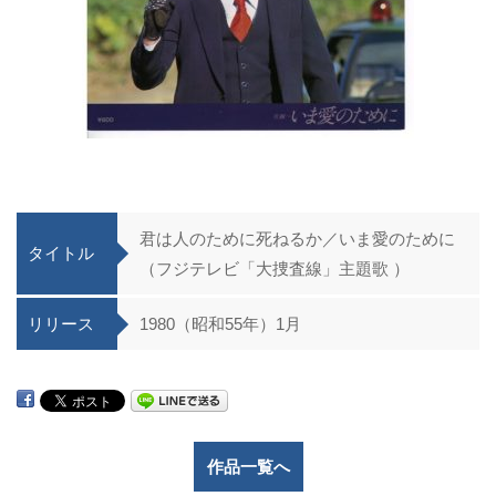
君は人のために死ねるか／いま愛のために
タイトル
（フジテレビ「大捜査線」主題歌 ）
リリース
1980（昭和55年）1月
作品一覧へ