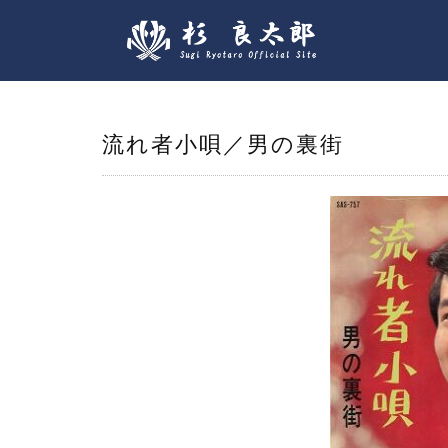
流れ者小唄／男の裏街