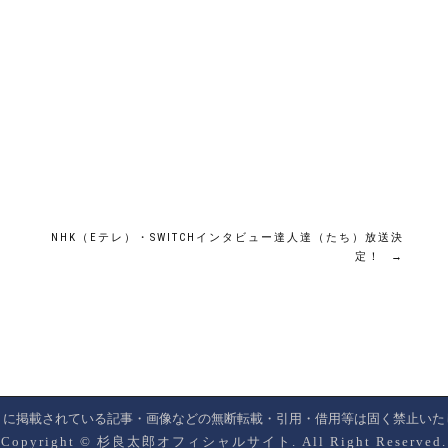
NHK（Eテレ）・SWITCHインタビュー達人達（たち）放送決
定！
→
トに掲載されている記事・画像などの無断転載・引用・借用等は固く禁止いた
Copyright © 杉良太郎オフィシャルサイト. All Right Reserved.