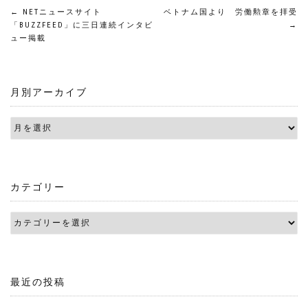
投
←
NETニュースサイト
ベトナム国より 労働勲章を拝受
「BUZZFEED」に三日連続インタビ
→
ュー掲載
稿
ナ
月別アーカイブ
ビ
ゲ
ー
シ
カテゴリー
ョ
ン
最近の投稿