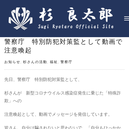
ナ
ビ
ゲ
警察庁 特別防犯対策監として動画で
ー
シ
注意喚起
ョ
お知らせ
,
杉さんの活動
,
福祉
,
警察庁
ン
を
切
先日、警察庁 特別防犯対策監として、
り
替
杉さんが 新型コロナウイルス感染症発生に乗じた「特殊詐
え
欺」への
注意喚起として、動画でメッセージを発信しています。
皆さん、自分は騙されないと思わないで、「自分もひっかか