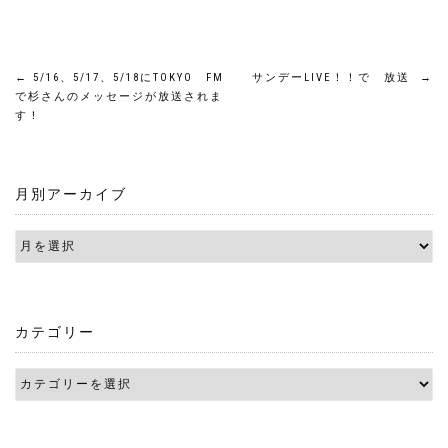
投
←
5/16、5/17、5/18にTOKYO FM
サンデーLIVE！！で 放送
→
で杉さんのメッセージが放送されま
す！
稿
ナ
月別アーカイブ
ビ
ゲ
ー
シ
カテゴリー
ョ
ン