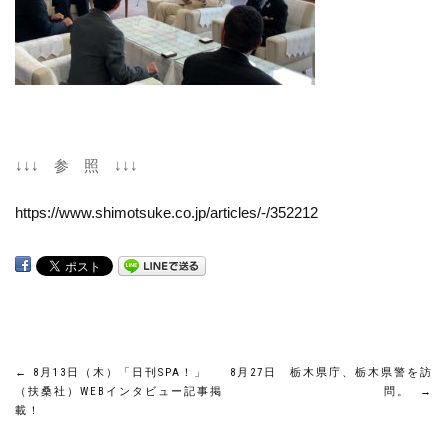
↓↓↓ 参 照 ↓↓↓
https://www.shimotsuke.co.jp/articles/-/352212
投
←
8月13日（木）「日刊SPA！」
8月27日 栃木県庁、栃木県警を訪
（扶桑社）WEBインタビュー記事掲
問。
→
載！
稿