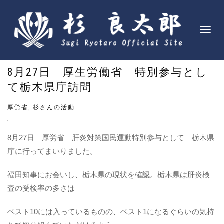
ナ
ビ
ゲ
8月27日 厚生労働省 特別参与とし
ー
シ
て栃木県庁訪問
ョ
ン
厚労省
,
杉さんの活動
を
切
8月27日 厚労省 肝炎対策国民運動特別参与として 栃木県
り
庁に行ってまいりました。
替
え
福田知事にお会いし、栃木県の現状を確認。栃木県は肝炎検
査の受検率の多さは
ベスト10には入っているものの、ベスト1になるぐらいの気持