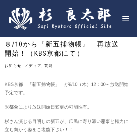
ナ
ビ
ゲ
８/10から『新五捕物帳』 再放送
ー
シ
開始！（KBS京都にて）
ョ
ン
お知らせ
,
メディア
,
芸能
を
切
KBS京都 「新五捕物帳」 が8/10（木）12：00～放送開始
り
予定です。
替
え
※都合により放送開始日変更の可能性有。
杉さん演じる目明しの新五が、庶民に寄り添い悪事と権力に
立ち向かう姿をご堪能下さい！！