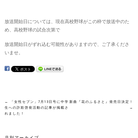
放送開始日については、現在高校野球がこの枠で放送中のた
め、高校野球の試合次第で
放送開始日がずれ込む可能性がありますので、ご了承くださ
いませ。
投
←
「女性セブン」7月13日号に中学
新曲『花のふるさと』発売日決定！
生への詐欺啓発活動の記事が掲載さ
→
れました！
稿
ナ
月別アーカイブ