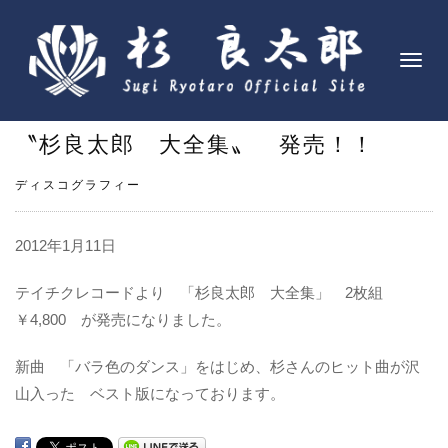
ナ
ビ
ゲ
〝杉良太郎 大全集〟 発売！！
ー
シ
ディスコグラフィー
ョ
ン
を
2012年1月11日
切
り
テイチクレコードより 「杉良太郎 大全集」 2枚組
替
￥4,800 が発売になりました。
え
新曲 「バラ色のダンス」をはじめ、杉さんのヒット曲が沢
山入った ベスト版になっております。