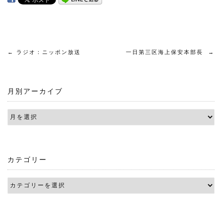
投
←
ラジオ：ニッポン放送
一日第三区海上保安本部長
→
稿
月別アーカイブ
ナ
ビ
ゲ
ー
カテゴリー
シ
ョ