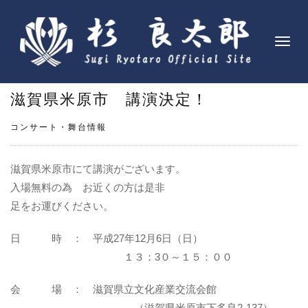
ナ
ビ
ゲ
滋賀県米原市 講演決定！
ー
シ
コンサート・舞台情報
ョ
ン
を
滋賀県米原市にて講演がございます。
切
入場無料の為 お近くの方は是非
り
足をお運びください。
替
え
日 時 ： 平成27年12月6日（日）
１３：3０～１５：００
会 場 ： 滋賀県立文化産業交流会館
（滋賀県米原市下多良2-137）