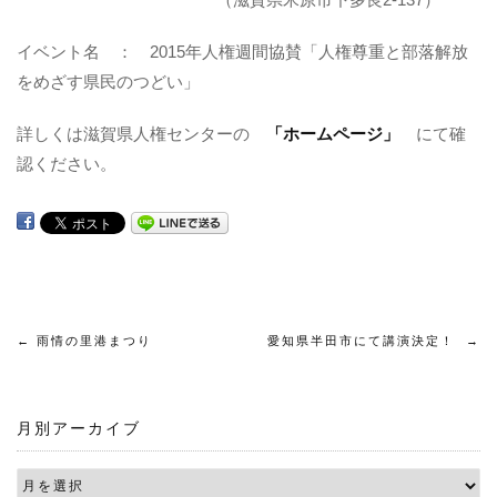
イベント名 ： 2015年人権週間協賛「人権尊重と部落解放
をめざす県民のつどい」
詳しくは滋賀県人権センターの
「ホームページ」
にて確
認ください。
投
←
雨情の里港まつり
愛知県半田市にて講演決定！
→
稿
月別アーカイブ
ナ
ビ