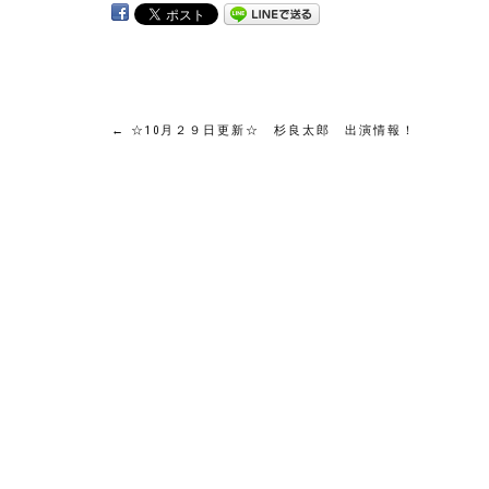
投
←
☆10月２９日更新☆ 杉良太郎 出演情報！
稿
ナ
ビ
ゲ
ー
シ
ョ